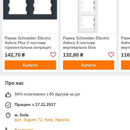
Рамка Schneider-Electric
Рамка Schneider-Electric
Рамк
Asfora Plus 2-постова
Asfora 3-постова
Asfo
горизонтальна антрацит
вертикальна біла
верт
EPH5800271
(EPH5810321)
(EP
142,70
132,80
116
₴
₴
Купити
Купити
Про нас
94% позитивних з 85 відгуків за рік
Працює з 17.11.2017
м. Київ
вул. Зодчих 72, Київ, Україна
Контакти