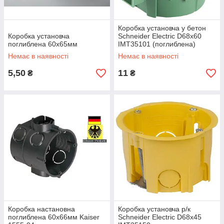
Коробка установча у бетон
Коробка установча
Schneider Electric D68x60
поглиблена 60х65мм
IMT35101 (поглиблена)
Немає в наявності
Немає в наявності
5,50
11
₴
₴
Коробка настановна
Коробка установча р/к
поглиблена 60х66мм Kaiser
Schneider Electric D68x45