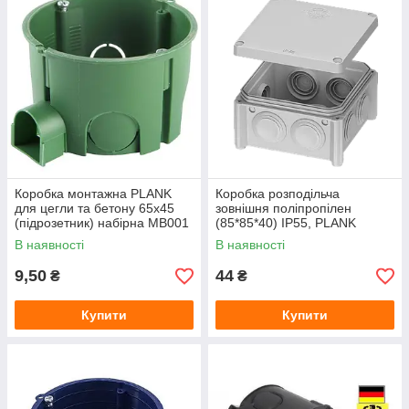
Коробка монтажна PLANK
Коробка розподільча
для цегли та бетону 65х45
зовнішня поліпропілен
(підрозетник) набірна MB001
(85*85*40) IP55, PLANK
В наявності
В наявності
9,50
44
₴
₴
Купити
Купити