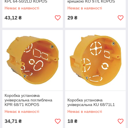
KPL 64-50/2LD KOPOS
кришкою KO 97/L KOPOS
Немає в наявності
Немає в наявності
43,12
29
₴
₴
Коробка установча
універсальна поглиблена
Коробка установча
KPR 68/71 KOPOS
універсальна KU 68/71L1
Немає в наявності
Немає в наявності
34,71
18
₴
₴