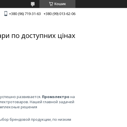
Кошик
+380 (96) 719-31-63
+380 (99) 013-62-06
ари по доступних цінах
р успешно развивается.
Промэлектро
на
электротоваров. Нашей главной задачей
комплексные решения
ыбор брендовой продукции, по низким