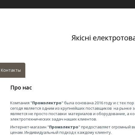
Якісні електротов
Контакты
Про нас
Компания "
Промэлектро
" была основана 2016 году и с тех по
сегодя является одним из крупнейших поставщиков на рынке 
является не просто поставки материалов и оборудование, а 
электротехнических задач наших клиентов.
Интернет-магазин "
Промэлектро
" предоставляет огромный в
ценам. Индивидуальный подход к каждому клиенту.