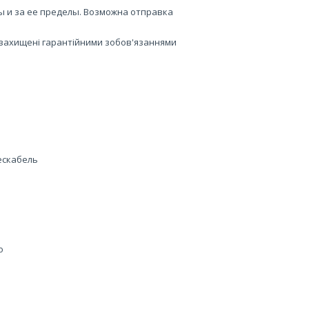
ы и за ее пределы. Возможна отправка
и захищені гарантійними зобов'язаннями
дескабель
о