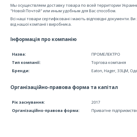
Мы осуществляем доставку товара по всей территории Украин
"Новой Почтой" или иным удобным для Вас способом.
Всі наші товари сертифіковані і мають відповідні документи. В
від нашої компанії і виробника.
Інформація про компанію
Назва:
ПРОМЕЛЕКТРО
Тип компанії:
Торгова компанія
Бренди:
Eaton, Hager, ЗЗЦМ, О
Організаційно-правова форма та капітал
Рік заснування:
2017
Організаційно-правова форма:
Приватне підприємств