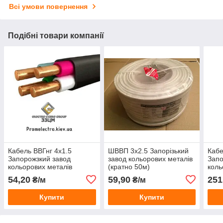
Всі умови повернення
Подібні товари компанії
Кабель ВВГнг 4х1.5
ШВВП 3х2.5 Запорізький
Кабе
Запорожзкий завод
завод кольорових металів
Запо
кольорових металів
(кратно 50м)
коль
54,20
59,90
251
₴/м
₴/м
Купити
Купити