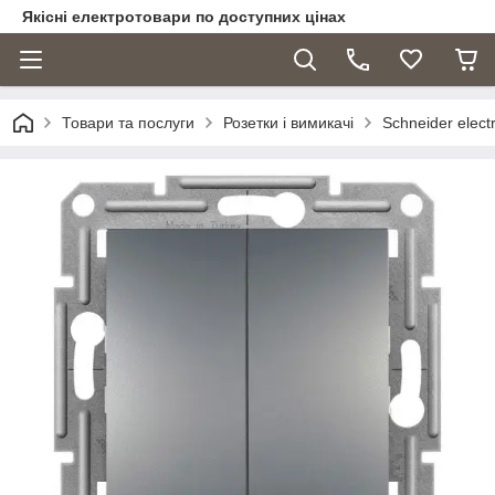
Якісні електротовари по доступних цінах
Товари та послуги
Розетки і вимикачі
Schneider electr