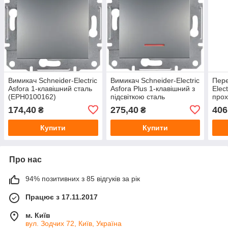
Вимикач Schneider-Electric
Вимикач Schneider-Electric
Пере
Asfora 1-клавішний сталь
Asfora Plus 1-клавішний з
Elec
(EPH0100162)
підсвіткою сталь
прох
(EPH1400162)
стал
174,40
275,40
406
₴
₴
Купити
Купити
Про нас
94% позитивних з 85 відгуків за рік
Працює з 17.11.2017
м. Київ
вул. Зодчих 72, Київ, Україна