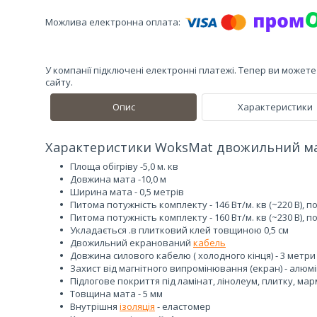
У компанії підключені електронні платежі. Тепер ви может
сайту.
Опис
Характеристики
Характеристики WoksMat двожильний мат 
Площа обігріву -5,0 м. кв
Довжина мата -10,0 м
Ширина мата - 0,5 метрів
Питома потужність комплекту - 146 Вт/м. кв (~220 В), п
Питома потужність комплекту - 160 Вт/м. кв (~230 В), п
Укладається .в плитковий клей товщиною 0,5 см
Двожильний екранований
кабель
Довжина силового кабелю ( холодного кінця) - 3 метри
Захист від магнітного випромінювання (екран) - алюмі
Підлогове покриття під ламінат, лінолеум, плитку, ма
Товщина мата - 5 мм
Внутрішня
ізоляція
- еластомер