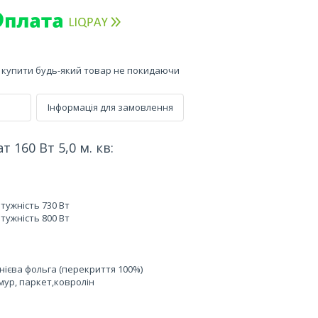
е купити будь-який товар не покидаючи
Інформація для замовлення
160 Вт 5,0 м. кв:
отужність 730 Вт
отужність 800 Вт
нієва фольга (перекриття 100%)
рмур, паркет,ковролін