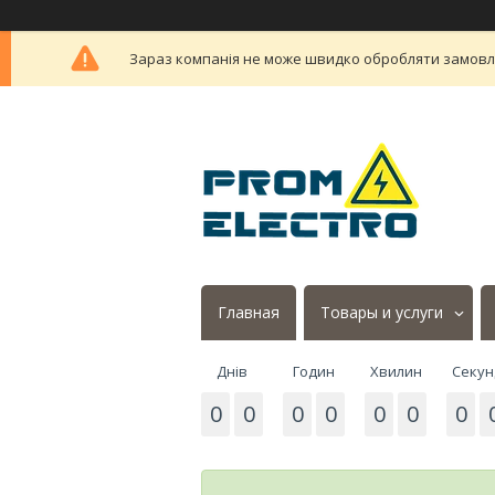
Зараз компанія не може швидко обробляти замовлен
Главная
Товары и услуги
Днів
Годин
Хвилин
Секун
0
0
0
0
0
0
0