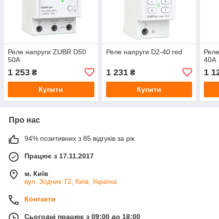
Реле напруги ZUBR D50
Реле напруги D2-40 red
Реле
50А
40А
1 253
1 231
1 1
₴
₴
Купити
Купити
Про нас
94% позитивних з 85 відгуків за рік
Працює з 17.11.2017
м. Київ
вул. Зодчих 72, Київ, Україна
Контакти
Сьогодні працює з 09:00 до 18:00