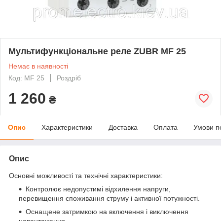
Мультифункціональне реле ZUBR MF 25
Немає в наявності
Код: MF 25
Роздріб
1 260
₴
Опис
Характеристики
Доставка
Оплата
Умови п
Опис
Основні можливості та технічні характеристики:
Контролює недопустимі відхилення напруги,
перевищення споживання струму і активної потужності.
Оснащене затримкою на включення і виключення
навантаження.