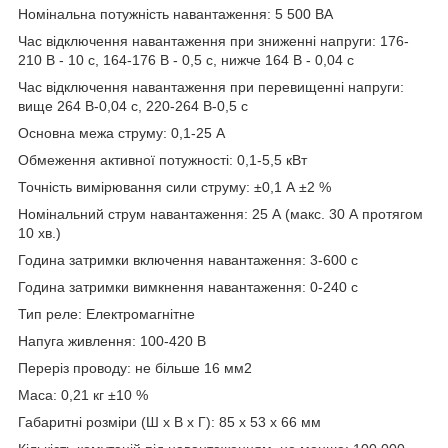
Номінальна потужність навантаження: 5 500 ВА
Час відключення навантаження при зниженні напруги: 176-
210 В - 10 с, 164-176 В - 0,5 с, нижче 164 В - 0,04 с
Час відключення навантаження при перевищенні напруги:
вище 264 В-0,04 с, 220-264 В-0,5 с
Основна межа струму: 0,1-25 А
Обмеження активної потужності: 0,1-5,5 кВт
Точність вимірювання сили струму: ±0,1 А ±2 %
Номінальний струм навантаження: 25 А (макс. 30 А протягом
10 хв.)
Година затримки включення навантаження: 3-600 с
Година затримки вимкнення навантаження: 0-240 с
Тип реле: Електромагнітне
Напуга живлення: 100-420 В
Переріз проводу: не більше 16 мм2
Маса: 0,21 кг ±10 %
Габаритні розміри (Ш х В х Г): 85 х 53 х 66 мм