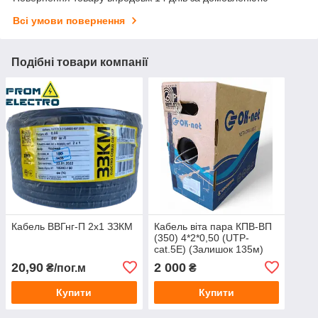
Всі умови повернення
Подібні товари компанії
Кабель ВВГнг-П 2х1 ЗЗКМ
Кабель віта пара КПВ-ВП
(350) 4*2*0,50 (UTP-
cat.5Е) (Залишок 135м)
20,90
2 000
₴/пог.м
₴
Купити
Купити