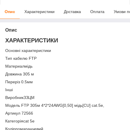
Опис
Характеристики
Доставка
Оплата
Умови п
Опис
ХАРАКТЕРИСТИКИ
Основні характеристики
Тип кабелю FTP
Материалмідь
Довжина 305 м
Переріз 0.5мм
Інші
ВиробникЗЗЦМ
Модель FTP 305м 4*2*24AWG[0,50] мідь[СU] cat.5e,
Артикул 72566
Категоріяcat 5e
Колірпомаранчевий