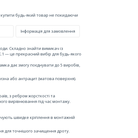
е купити будь-який товар не покидаючи
Інформація для замовлення
моди. Складно знайти вимикач із
.1 — це прекрасний вибір для будь-якого
амка дає змогу поєднувати до 5 виробів,
лизна або антрацит (матова поверхня).
раїв, з ребром жорсткості та
ного вирівнювання під час монтажу.
ечують швидке кріплення в монтажній
ння для точнішого зачищення дроту.