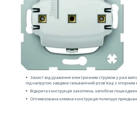
Захист від ураження електричним струмом у разі вип
під напругою завдяки гальванічній розв'язці з опорним 
Відкрита конструкція захоплень запобігає пошкоджен
Оптимізована клемна конструкція полегшує приєднан