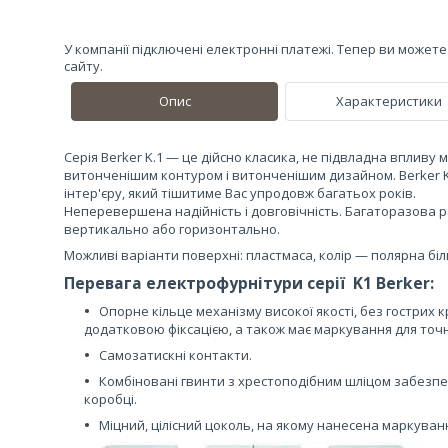
У компанії підключені електронні платежі. Тепер ви может
сайту.
Опис
Характеристики
Серія Berker K.1 — це дійсно класика, не підвладна впливу 
витонченішим контуром і витонченішим дизайном. Berker K
інтер'єру, який тішитиме Вас упродовж багатьох років.
Неперевершена надійність і довговічність. Багаторазова р
вертикально або горизонтально.
Можливі варіанти поверхні: пластмаса, колір — полярна бі
Перевага електрофурнітури серії K1 Berker:
Опорне кільце механізму високої якості, без гострих к
додатковою фіксацією, а також має маркування для точ
Самозатискні контакти.
Комбіновані гвинти з хрестоподібним шліцом забезп
коробці.
Міцний, цілісний цоколь, на якому нанесена маркува