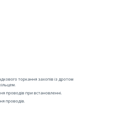
адкового торкання захопів із дротом
кільцем.
ня проводів при встановленні.
ня проводів.