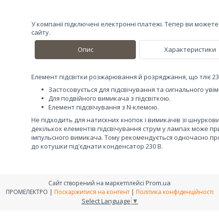
У компанії підключені електронні платежі. Тепер ви может
сайту.
Опис
Характеристики
Елемент підсвітки розжарювання й розряджання, що тліє 2
Застосовується для підсвічування та сигнального уві
Для подвійного вимикача з підсвіткою.
Елемент підсвічування з N-клемою.
Не підходить для натискних кнопок і вимикачів зі шнурков
декількох елементів підсвічування струм у лампах може п
імпульсного вимикача. Тому рекомендується одночасно пр
до котушки під'єднати конденсатор 230 В.
Prom.ua
Сайт створений на маркетплейсі
ПРОМЕЛЕКТРО |
Поскаржитися на контент
|
Політика конфіденційності
Select Language
▼