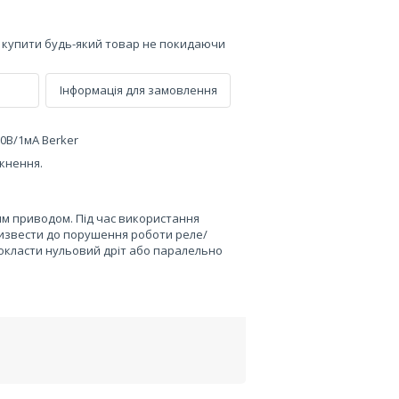
е купити будь-який товар не покидаючи
Інформація для замовлення
30В/1мА Berker
мкнення.
им приводом. Під час використання
ризвести до порушення роботи реле/
окласти нульовий дріт або паралельно