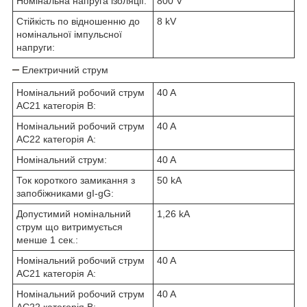
Номінальна напруга ізоляції:
800 V
Стійкість по відношенню до
8 kV
номінальної імпульсної
напруги:
Електричний струм
Номінальний робочий струм
40 A
АС21 категорія В:
Номінальний робочий струм
40 A
АС22 категорія А:
Номінальний струм:
40 A
Ток короткого замикання з
50 kA
запобіжниками gI-gG:
Допустимий номінальний
1,26 kA
струм що витримується
менше 1 сек.:
Номінальний робочий струм
40 A
АС21 категорія А:
Номінальний робочий струм
40 A
АС22 категорія В: