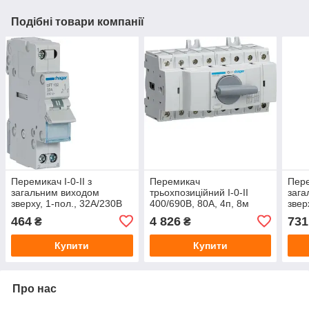
Подібні товари компанії
Перемикач I-0-II з
Перемикач
Пере
загальним виходом
трьохпозиційний I-0-II
зага
зверху, 1-пол., 32А/230В
400/690В, 80А, 4п, 8м
звер
Hager SFT132
Hager HIM408
Hag
464
4 826
731
₴
₴
Купити
Купити
Про нас