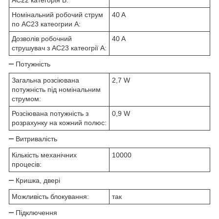
Номінальний робочий струм
40 A
по АС23 катеогрии А:
Дозволів робочний
40 A
струшувач з АС23 катеогрії А:
Потужність
Загальна розсіювана
2,7 W
потужність під номінальним
струмом:
Розсіювана потужність з
0,9 W
розрахунку на кожний полюс:
Витривалість
Кількість механічних
10000
процесів:
Кришка, двері
Можливість блокування:
так
Підключення