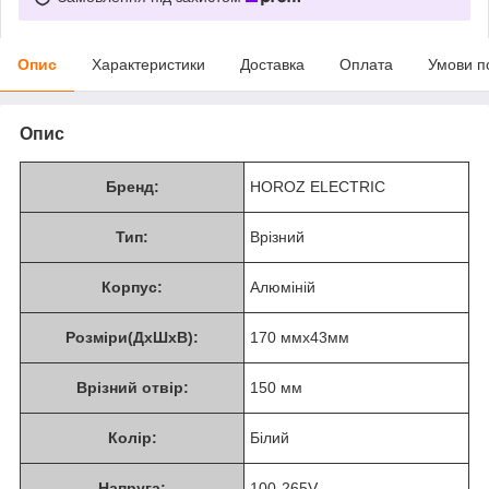
Опис
Характеристики
Доставка
Оплата
Умови п
Опис
Бренд:
HOROZ ELECTRIC
Тип:
Врізний
Корпус:
Алюміній
Розміри(ДхШхВ):
170 ммх43мм
Врізний отвір:
150 мм
Колір:
Білий
Напруга:
100-265V