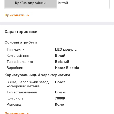
Країна виробник:
Китай
Приховати
Характеристики
Основні атрибути
Тип лампи
LED модуль
Колір світіння
Білий
Тип світильника
Врізний
Виробник
Horoz Electric
Користувальницькі характеристики
ЗЗЦМ, Запорізький завод
Horoz
кольорових металів
Тип встановлення
Врізні
Колірність
7000К
Різновид
Коло
Приховати