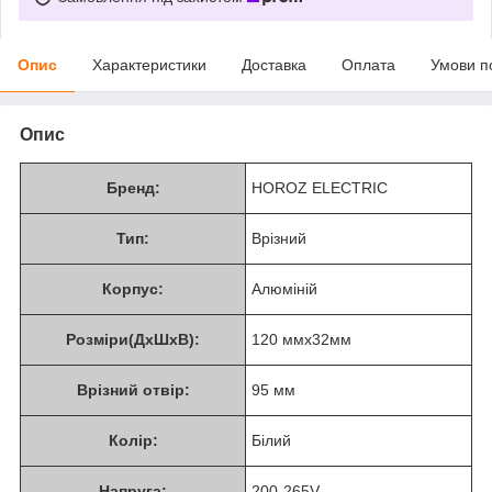
Опис
Характеристики
Доставка
Оплата
Умови п
Опис
Бренд:
HOROZ ELECTRIC
Тип:
Врізний
Корпус:
Алюміній
Розміри(ДхШхВ):
120 ммх32мм
Врізний отвір:
95 мм
Колір:
Білий
Напруга:
200-265V