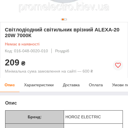
Світлодіодний світильник врізний ALEXA-20
20W 7000К
Немає в наявності
Код: 016-048-0020-010
Роздріб
209
₴
Мінімальна сума замовлення на сайті — 600 ₴
Опис
Характеристики
Доставка
Оплата
Умови п
Опис
Бренд:
HOROZ ELECTRIC