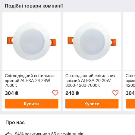
Подібні товари компанії
Світлодіодний світильник
Світлодіодний світильник
Світ
врізний ALEXA-24 24W
врізний ALEXA-20 20W
вріз
7000К
3000-4200-7000К
420
304
240
304
₴
₴
Купити
Купити
Про нас
94% позитивних з 85 відгуків за рік