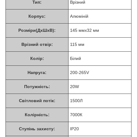
Тип:
Врізний
Корпус:
Алюміній
Розміри(ДхШхВ):
145 ммх32 мм
Врізний отвір:
115 мм
Колір:
Білий
Напруга:
200-265V
Потужність:
20W
Світловий потік:
1500Л
Колірність:
7000К
Ступінь захисту:
ІР20