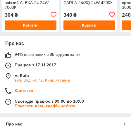
врізний ALEXA-24 24W
CARLA-24/SQ 24W 4200К
вріз
7000К
3000
304
340
240
₴
₴
Купити
Купити
Про нас
94% позитивних з 85 відгуків за рік
Працює з 17.11.2017
м. Київ
вул. Зодчих 72, Київ, Україна
Контакти
Сьогодні працює з 09:00 до 18:00
Показати весь графік роботи
Про нас