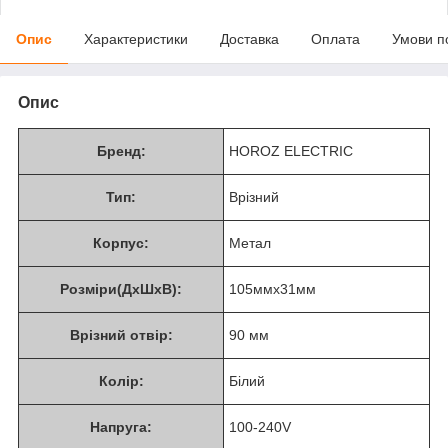
Опис
Характеристики
Доставка
Оплата
Умови п
Опис
Бренд:
HOROZ ELECTRIC
Тип:
Врізний
Корпус:
Метал
Розміри(ДхШхВ):
105ммх31мм
Врізний отвір:
90 мм
Колір:
Білий
Напруга:
100-240V