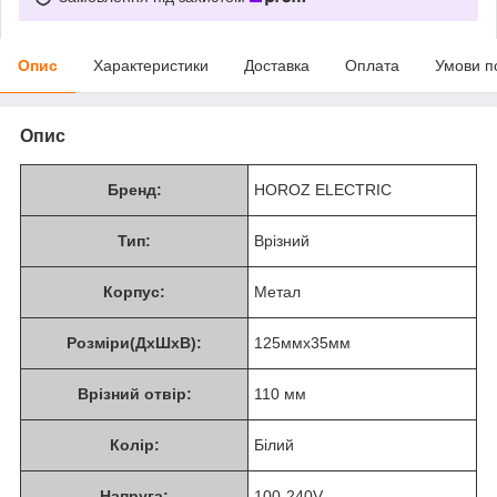
Опис
Характеристики
Доставка
Оплата
Умови п
Опис
Бренд:
HOROZ ELECTRIC
Тип:
Врізний
Корпус:
Метал
Розміри(ДхШхВ):
125ммх35мм
Врізний отвір:
110 мм
Колір:
Білий
Напруга:
100-240V