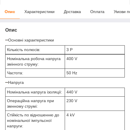
Опис
Характеристики
Доставка
Оплата
Умови п
Опис
Основні характеристики
Кількість полюсів:
3 P
Номінальна робоча напруга
400 V
змінного струму:
Частота:
50 Hz
Напруга
Номінальна напруга ізоляції:
440 V
Операційна напруга при
230 V
змнному струмі:
Стійкість по відношенню до
4 kV
номінальної імпульсної
напруги: