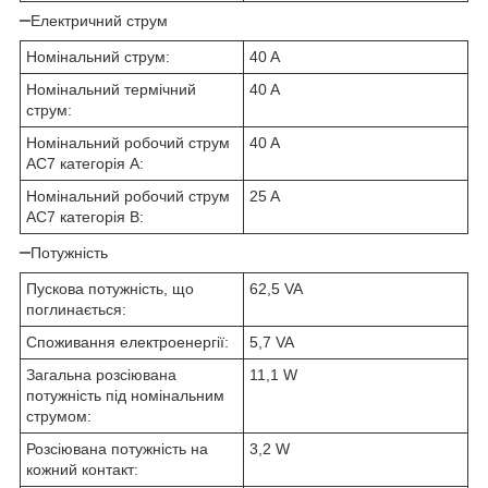
Електричний струм
Номінальний струм:
40 A
Номінальний термічний
40 A
струм:
Номінальний робочий струм
40 A
АС7 категорія А:
Номінальний робочий струм
25 A
АС7 категорія В:
Потужність
Пускова потужність, що
62,5 VA
поглинається:
Споживання електроенергії:
5,7 VA
Загальна розсіювана
11,1 W
потужність під номінальним
струмом:
Розсіювана потужність на
3,2 W
кожний контакт: