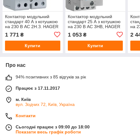
Контактор модульний
Контактор модульний
Конт
стандарт 40 А з котушкою
стандарт 25 А з котушкою
стан
на 230 В АС 2Н.З. HAGER
на 230 В АС 3НВ, HAGER
на 2
ESC241
ESC325
HAG
1 771
1 053
2 4
₴
₴
Купити
Купити
Про нас
94% позитивних з 85 відгуків за рік
Працює з 17.11.2017
м. Київ
вул. Зодчих 72, Київ, Україна
Контакти
Сьогодні працює з 09:00 до 18:00
Показати весь графік роботи