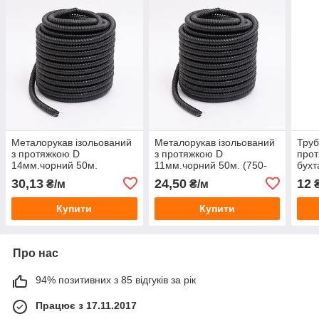
Металорукав ізольований
Металорукав ізольований
Труб
з протяжкою D
з протяжкою D
прот
14мм.чорний 50м.
11мм.чорний 50м. (750-
бухт
002-011)
30,13
24,50
12
₴/м
₴/м
Купити
Купити
Про нас
94% позитивних з 85 відгуків за рік
Працює з 17.11.2017