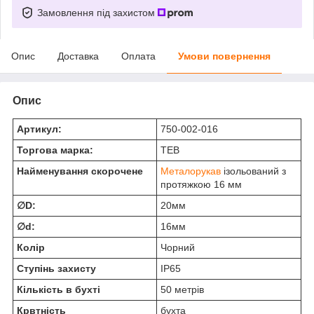
Замовлення під захистом
Опис
Доставка
Оплата
Умови повернення
Опис
Артикул:
750-002-016
Торгова марка:
ТЕВ
Найменування скорочене
Металорукав
ізольований з
протяжкою 16 мм
∅D:
20мм
∅d:
16мм
Колір
Чорний
Ступінь захисту
IP65
Кількість в бухті
50 метрів
Крвтність
бухта