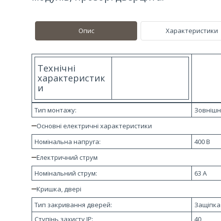
Опис
Характеристики
Технічні
характеристик
и
Тип монтажу:
Зовнішн
Основні електричні характеристики
Номінальна напруга:
400 B
Електричний струм
Номінальний струм:
63 A
Кришка, двері
Тип закривання дверей:
Защіпка
Ступінь захисту IP:
40