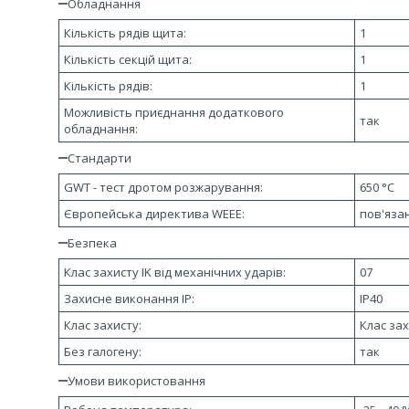
Обладнання
Кількість рядів щита:
1
Кількість секцій щита:
1
Кількість рядів:
1
Можливість приєднання додаткового
так
обладнання:
Стандарти
GWT - тест дротом розжарування:
650 °C
Європейська директива WEEE:
пов'яза
Безпека
Клас захисту IK від механічних ударів:
07
Захисне виконання ІР:
IP40
Клас захисту:
Клас зах
Без галогену:
так
Умови використовання