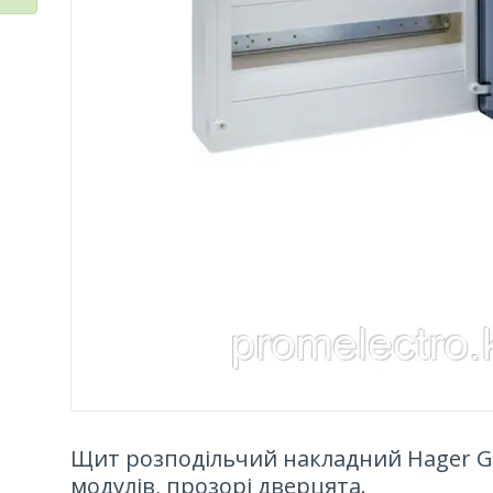
Щит розподільчий накладний Hager G
модулів, прозорі дверцята.