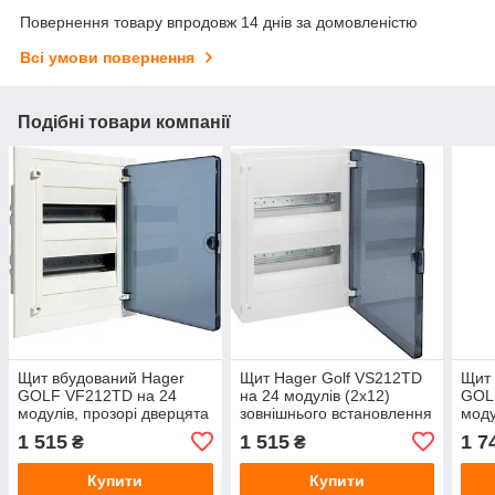
Повернення товару впродовж 14 днів за домовленістю
Всі умови повернення
Подібні товари компанії
Щит вбудований Hager
Щит Hager Golf VS212TD
Щит 
GOLF VF212TD на 24
на 24 модулів (2x12)
GOL
модулів, прозорі дверцята
зовнішнього встановлення
моду
з прозорими дверима
1 515
1 515
1 7
₴
₴
Купити
Купити