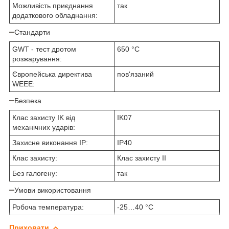
Можливість приєднання
так
додаткового обладнання:
Стандарти
GWT - тест дротом
650 °C
розжарування:
Європейська директива
пов'язаний
WEEE:
Безпека
Клас захисту IK від
IK07
механічних ударів:
Захисне виконання ІР:
IP40
Клас захисту:
Клас захисту IІ
Без галогену:
так
Умови використовання
Робоча температура:
-25…40 °C
Приховати