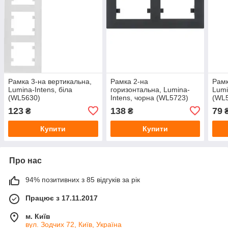
Рамка 3-на вертикальна,
Рамка 2-на
Рамк
Lumina-Intens, біла
горизонтальна, Lumina-
Lumi
(WL5630)
Intens, чорна (WL5723)
(WL
123
138
79
₴
₴
Купити
Купити
Про нас
94% позитивних з 85 відгуків за рік
Працює з 17.11.2017
м. Київ
вул. Зодчих 72, Київ, Україна