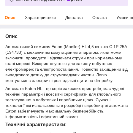
Опис
Характеристики
Доставка
Оплата
Умови п
Опис
Автоматичний вимикач Eaton (Moeller) HL 4,5 ка х-ка C 1P 25А
(194733) є механічним комутаційним апаратом, який може
включати, проводити і відключати струми при нормальному
стані мережі. Використовується для захисту побутових
електромереж та електропостачання. Повністю захищений від
випадкового дотику до струмоведучих частин. Легко
монтується в електричні розподільні щити на din-рейку.
Автомати Eaton HL - це серія захисних пристроїв, має чудові
технічні параметри і всесвітні сертифікати для глобального
застосування в побутових і виробничих цілях. Сучасні
технології які использовоны в розробці і виробництві автоматів
Eaton забезпечують максимальну безперебійність,
інформативність і ефективний захист.
Технічні характеристики: