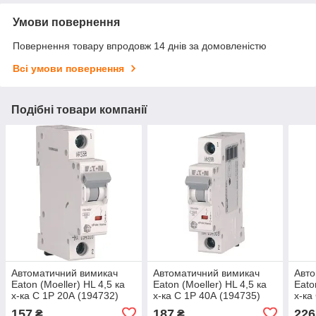
Умови повернення
Повернення товару впродовж 14 днів за домовленістю
Всі умови повернення
Подібні товари компанії
Автоматичний вимикач
Автоматичний вимикач
Авто
Eaton (Moeller) HL 4,5 ка
Eaton (Moeller) HL 4,5 ка
Eato
х-ка C 1P 20А (194732)
х-ка C 1P 40А (194735)
х-ка
157
187
226
₴
₴