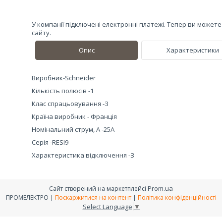
У компанії підключені електронні платежі. Тепер ви может
сайту.
Опис
Характеристики
Виробник-Schneider
Кількість полюсів -1
Клас спрацьовування -З
Країна виробник - Франція
Номінальний струм, А -25А
Серія -RESI9
Характеристика відключення -З
Prom.ua
Сайт створений на маркетплейсі
ПРОМЕЛЕКТРО |
Поскаржитися на контент
|
Політика конфіденційності
Select Language
▼