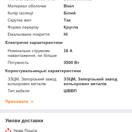
Материал оболочки
Вініл
Колір ізоляції
Білий
Скрутка жил
Так
Форма перерізу
Кругла
Емальоване покриття
Ні
Електричні характеристики
Номінальне струмове
16 А
навантаження, не більше
Потужність
3500 Вт
Користувальницькі характеристики
ЗЗЦМ, Запорізький завод
ЗЗЦМ, Запорізький завод
кольорових металів
кольорових металів
Тип кабеля
ШВВП
Приховати
Умови доставки
Нова Пошта