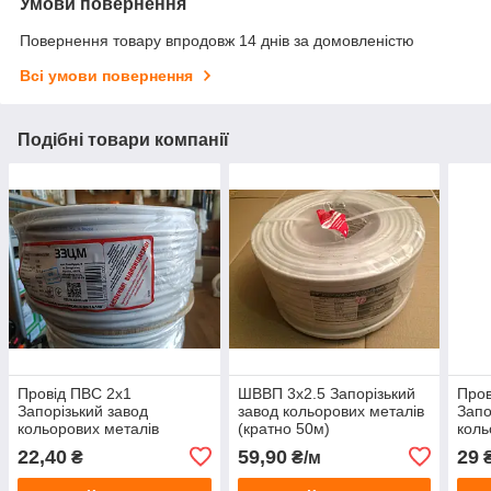
Умови повернення
Повернення товару впродовж 14 днів за домовленістю
Всі умови повернення
Подібні товари компанії
Провід ПВС 2х1
ШВВП 3х2.5 Запорізький
Пров
Запорізький завод
завод кольорових металів
Запо
кольорових металів
(кратно 50м)
коль
(відрізаємо кратно 50м.)
(від
22,40
59,90
29
₴
₴/м
₴