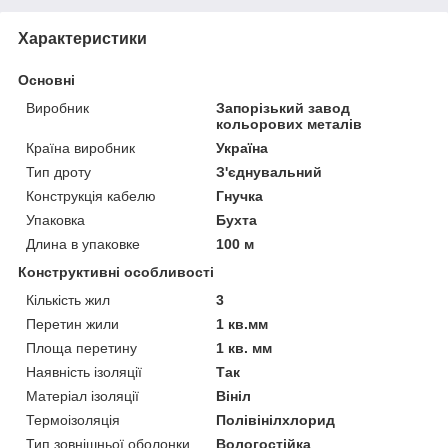
Характеристики
Основні
Виробник
Запорізький завод
кольорових металів
Країна виробник
Україна
Тип дроту
З'єднувальний
Конструкція кабелю
Гнучка
Упаковка
Бухта
Длина в упаковке
100 м
Конструктивні особливості
Кількість жил
3
Перетин жили
1 кв.мм
Площа перетину
1 кв. мм
Наявність ізоляції
Так
Матеріал ізоляції
Вініл
Термоізоляція
Полівінілхлорид
Тип зовнішньої оболонки
Вологостійка