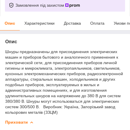
Замовлення під захистом
Опис
Характеристики
Доставка
Оплата
Умови п
Опис
Шнуры предназначены для присоединения электрических
машин и приборов бытового и аналогичного применения к
электрической сети, для присоединения приборов личной
гигиены и микроклимата, электропаяльников, светильников,
кухонных электромеханических приборов, радиоэлектронной
аппаратуры, стиральных машин, холодильников и других
подобных приборов, эксплуатируемых в жилых и
административных помещениях, и для изготовления
удлинительных шнуров на напряжение до 380 В для систем
380/380 В. Шнуры могут использоваться для электрических
систем 300/500 В. Виробник: Україна, Запорізький завод
кольорових металів (ЗЗЦМ)
Приховати