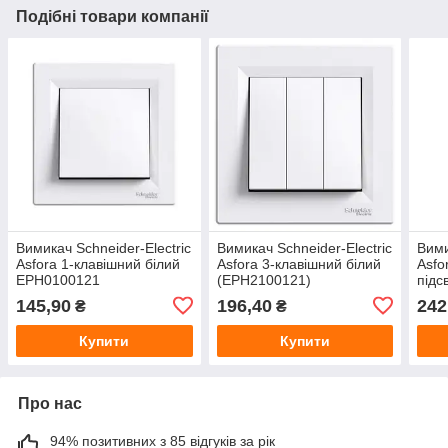
Подібні товари компанії
Вимикач Schneider-Electric
Вимикач Schneider-Electric
Вими
Asfora 1-клавішний білий
Asfora 3-клавішний білий
Asfo
EPH0100121
(EPH2100121)
підс
EPH
145,90
196,40
242
₴
₴
Купити
Купити
Про нас
94% позитивних з 85 відгуків за рік