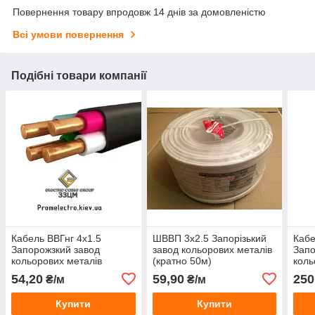
Повернення товару впродовж 14 днів за домовленістю
Всі умови повернення
Подібні товари компанії
Кабель ВВГнг 4х1.5
ШВВП 3х2.5 Запорізький
Кабе
Запорожзкий завод
завод кольорових металів
Запо
кольорових металів
(кратно 50м)
коль
54,20
59,90
250
₴/м
₴/м
Купити
Купити