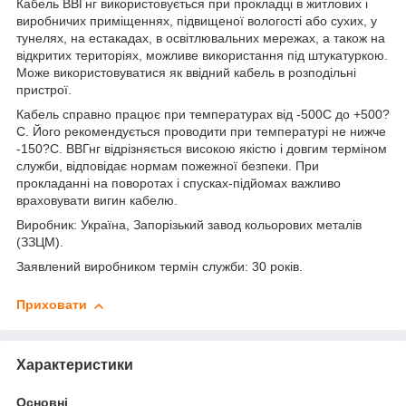
Кабель ВВГнг використовується при прокладці в житлових і
виробничих приміщеннях, підвищеної вологості або сухих, у
тунелях, на естакадах, в освітлювальних мережах, а також на
відкритих територіях, можливе використання під штукатуркою.
Може використовуватися як ввідний кабель в розподільні
пристрої.
Кабель справно працює при температурах від -50
0
С до +50
0
?
С. Його рекомендується проводити при температурі не нижче
-15
0
?С. ВВГнг відрізняється високою якістю і довгим терміном
служби, відповідає нормам пожежної безпеки. При
прокладанні на поворотах і спусках-підйомах важливо
враховувати вигин кабелю.
Виробник: Україна, Запорізький завод кольорових металів
(ЗЗЦМ).
Заявлений виробником термін служби: 30 років.
Приховати
Характеристики
Основні