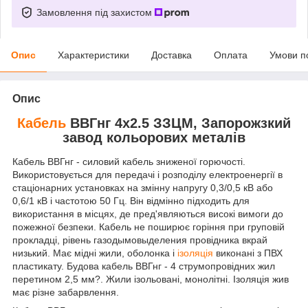
Замовлення під захистом
Опис
Характеристики
Доставка
Оплата
Умови п
Опис
Кабель
ВВГнг 4х2.5 ЗЗЦМ, Запорожзкий
завод кольорових металів
Кабель ВВГнг - силовий кабель зниженої горючості.
Використовується для передачі і розподілу електроенергії в
стаціонарних установках на змінну напругу 0,3/0,5 кВ або
0,6/1 кВ і частотою 50 Гц. Він відмінно підходить для
використання в місцях, де пред'являються високі вимоги до
пожежної безпеки. Кабель не поширює горіння при груповій
прокладці, рівень газодымовыделения провідника вкрай
низький. Має мідні жили, оболонка і
ізоляція
виконані з ПВХ
пластикату. Будова кабель ВВГнг - 4 струмопровідних жил
перетином 2,5 мм?. Жили ізольовані, монолітні. Ізоляція жив
має різне забарвлення.