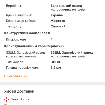
Виробник
Запорізький завод
кольорових металів
Країна виробник
Україна
Конструкція кабелю
Жорстка
Тип дроту
Силовий
Конструктивні особливості
Кількість жил
4
Користувальницькі характеристики
ЗЗЦМ, Запорізький завод
ЗЗЦМ, Запорізький завод
кольорових металів
кольорових металів
Тип кабеля
ВВГнг
Площа перерізу жили
2,5 мм
Приховати
Умови доставки
Нова Пошта