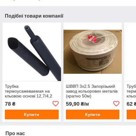
Подібні товари компанії
Трубка
ШВВП 3х2.5 Запорізький
Труб
термоусажеваемая на
завод кольорових металів
тер
кльовою основі 12,7/4,2
(кратно 50м)
кльо
1м.
78
59,90
62
₴
₴/м
Купити
Купити
Про нас