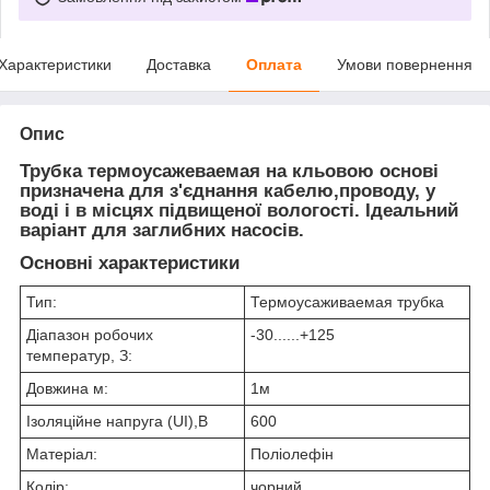
Характеристики
Доставка
Оплата
Умови повернення
Опис
Трубка термоусажеваемая на кльовою основі
призначена для з'єднання кабелю,проводу, у
воді і в місцях підвищеної вологості. Ідеальний
варіант для заглибних насосів.
Основні характеристики
Тип:
Термоусаживаемая трубка
Діапазон робочих
-30......+125
температур, З:
Довжина м:
1м
Ізоляційне напруга (UI),В
600
Матеріал:
Поліолефін
Колір:
чорний