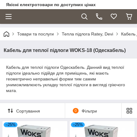
Якісні електротовари по доступних цінах
Товари та послуги
Тепла підлога Ratey, Devi
Кабель 
Кабель для теплої підлоги WOKS-18 (Одескабель)
Кабель для теплої підлоги Одескабель. Данний вид теплої
підлоги ідеально підійде для приміщень, які мають
геометрично неправильні форми тим самим
униможливлюють укладку теплої підлоги в вигляді гріючого
мата.
Сортування
0
Фільтри
–25%
–25%