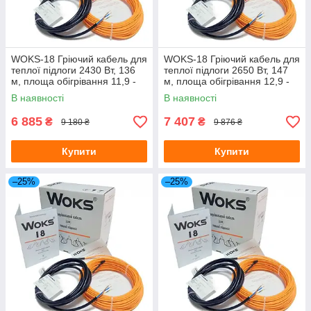
WOKS-18 Гріючий кабель для
WOKS-18 Гріючий кабель для
теплої підлоги 2430 Вт, 136
теплої підлоги 2650 Вт, 147
м, площа обігрівання 11,9 -
м, площа обігрівання 12,9 -
17,0 м.кв.(Одескабель)
18,4 м.кв (Одескабель)
В наявності
В наявності
6 885
7 407
₴
₴
9 180 ₴
9 876 ₴
Купити
Купити
–25%
–25%