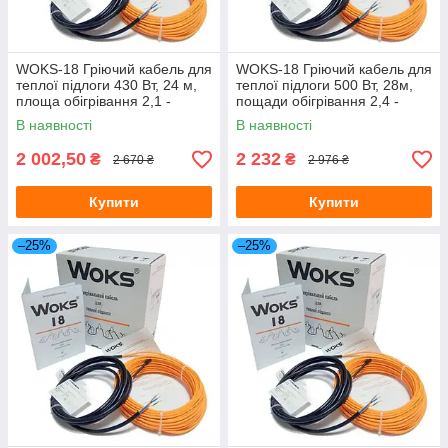
WOKS-18 Гріючий кабель для
WOKS-18 Гріючий кабель для
теплої підлоги 430 Вт, 24 м,
теплої підлоги 500 Вт, 28м,
площа обігрівання 2,1 -
пощади обігрівання 2,4 -
3,0 м.кв. (Одескабель)
3,5 м.кв (Одескабель)
В наявності
В наявності
2 002,50
2 232
₴
₴
2 670 ₴
2 976 ₴
Купити
Купити
–25%
–25%