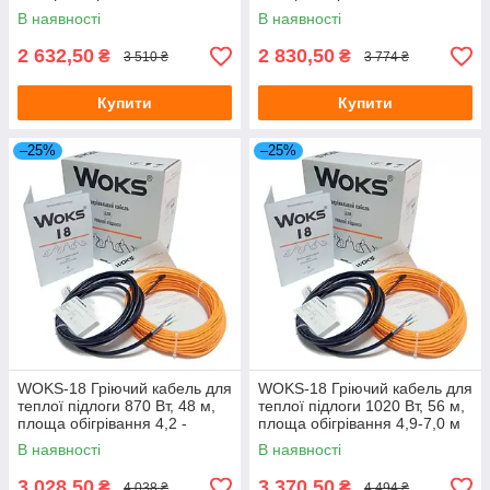
м.кв (Одескабель)
м. (Одескабель)
В наявності
В наявності
2 632,50
2 830,50
₴
₴
3 510 ₴
3 774 ₴
Купити
Купити
–25%
–25%
WOKS-18 Гріючий кабель для
WOKS-18 Гріючий кабель для
теплої підлоги 870 Вт, 48 м,
теплої підлоги 1020 Вт, 56 м,
площа обігрівання 4,2 -
площа обігрівання 4,9-7,0 м
6,0 м.кв. (Одескабель)
кв. (Одескабель)
В наявності
В наявності
3 028,50
3 370,50
₴
₴
4 038 ₴
4 494 ₴