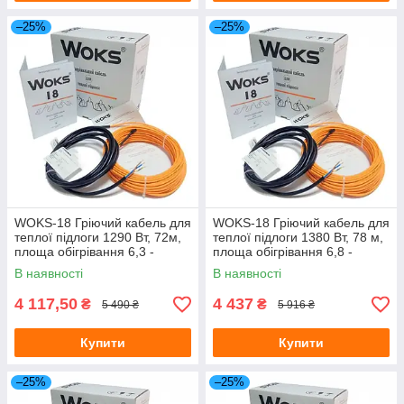
–25%
–25%
WOKS-18 Гріючий кабель для
WOKS-18 Гріючий кабель для
теплої підлоги 1290 Вт, 72м,
теплої підлоги 1380 Вт, 78 м,
площа обігрівання 6,3 -
площа обігрівання 6,8 -
9,0 м.кв. (Одескаель)
9,8 м.кв. (Одескабель)
В наявності
В наявності
4 117,50
4 437
₴
₴
5 490 ₴
5 916 ₴
Купити
Купити
–25%
–25%