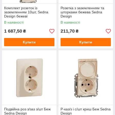
Комплект розеток із
Розетка з заземленням та
заземленням 10шт, Sedna
шторками бежева Sedna
Design бежеві
Design
(SDD112022*10)
В наявності
В наявності
1 687,50
211,70
₴
₴
Купити
Купити
Подвійна роз з/заз з/шт Беж
Р-каз/з і с/шт криш Беж Sedna
Sedna Design
Design