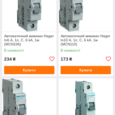
Автоматичний вимикач Hager
Автоматичний вимикач Hager
In6 А, 1п, С, 6 kA, 1м
In10 А, 1п, С, 6 kA, 1м
(MСN106)
(МСN110)
В наявності
В наявності
234
173
₴
₴
Купити
Купити