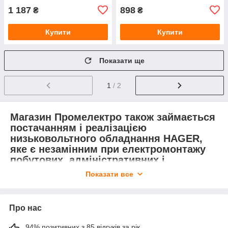
1 187
898
₴
₴
Купити
Купити
Показати ще
1
/ 2
Магазин Промелектро також займається
постачанням і реалізацією
низьковольтного обладнання HAGER,
яке є незамінним при електромонтажу
побутових, адміністративних і
виробничих приміщень.
Показати все
Продукція Hager– лідер у галузі
електромонтажного устаткування
Про нас
Широко відома німецька фірма Hager спеціалізується на
94% позитивних з 85 відгуків за рік
виробництві виробів автоматики,автоматичні