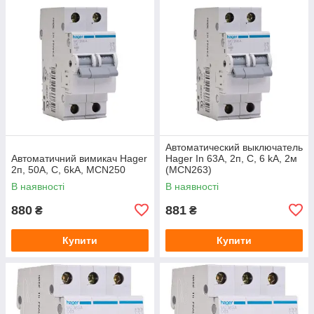
Автоматический выключатель
Автоматичний вимикач Hager
Hager In 63А, 2п, С, 6 kA, 2м
2п, 50А, C, 6kA, MCN250
(MCN263)
В наявності
В наявності
880
881
₴
₴
Купити
Купити