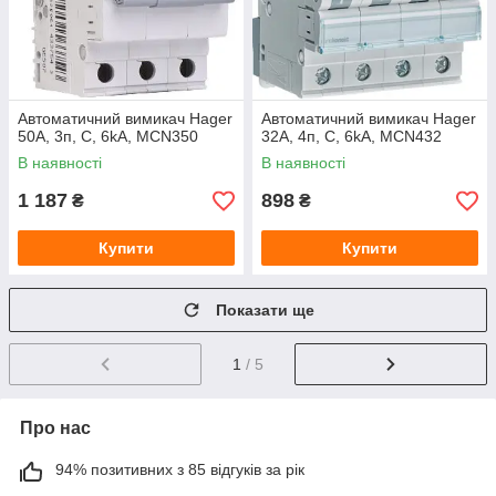
Автоматичний вимикач Hager
Автоматичний вимикач Hager
50A, 3п, C, 6kA, MCN350
32A, 4п, C, 6kA, MCN432
В наявності
В наявності
1 187
898
₴
₴
Купити
Купити
Показати ще
1
/ 5
Про нас
94% позитивних з 85 відгуків за рік