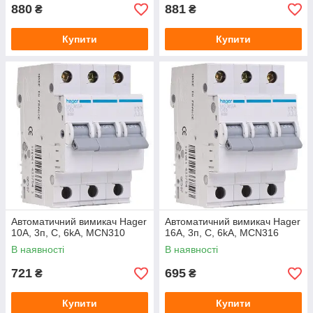
880
881
₴
₴
Купити
Купити
Автоматичний вимикач Hager
Автоматичний вимикач Hager
10A, 3п, C, 6kA, MCN310
16A, 3п, C, 6kA, MCN316
В наявності
В наявності
721
695
₴
₴
Купити
Купити