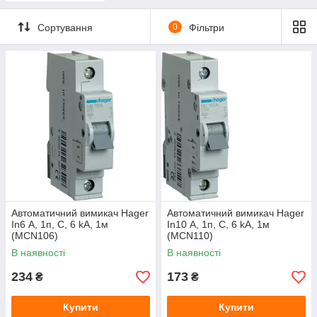
Сортування
0
Фільтри
Автоматичний вимикач Hager
Автоматичний вимикач Hager
In6 А, 1п, С, 6 kA, 1м
In10 А, 1п, С, 6 kA, 1м
(MСN106)
(МСN110)
В наявності
В наявності
234
173
₴
₴
Купити
Купити